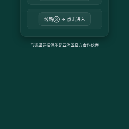
线路③ → 点击进入
马德里竞技俱乐部亚洲区官方合作伙伴