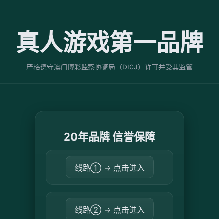
真人游戏第一品牌
严格遵守澳门博彩监察协调局（DICJ）许可并受其监管
20年品牌 信誉保障
线路① → 点击进入
线路② → 点击进入